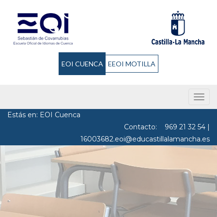
EOI CUENCA
EEOI MOTILLA
Men
Estás en: EOI Cuenca
Contacto:
969 21 32 54
|
16003682.eoi@educastillalamancha.es