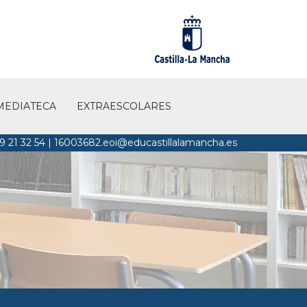
MEDIATECA
EXTRAESCOLARES
9 21 32 54
|
16003682.eoi@educastillalamancha.es