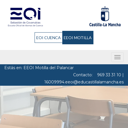
EOI CUENCA
EEOI MOTILLA
Men
Estás en: EEOI Motilla del Palancar
Contacto:
969 33 31 10
|
16009994.eeoi@educastillalamancha.es