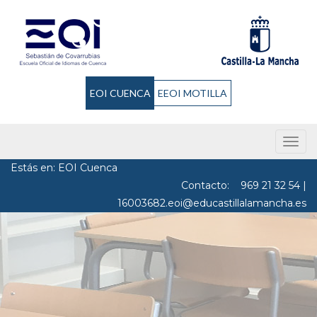
EOI CUENCA
EEOI MOTILLA
Men
Estás en: EOI Cuenca
Contacto:
969 21 32 54
|
16003682.eoi@educastillalamancha.es