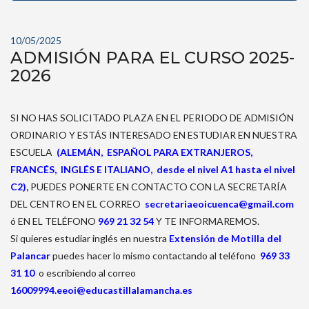
10/05/2025
ADMISIÓN PARA EL CURSO 2025-
2026
SI NO HAS SOLICITADO PLAZA EN EL PERIODO DE ADMISIÓN
ORDINARIO Y ESTÁS INTERESADO EN ESTUDIAR EN NUESTRA
ESCUELA
(ALEMÁN,
ESPAÑOL PARA EXTRANJEROS,
FRANCÉS, INGLÉS E ITALIANO, desde el nivel A1 hasta el nivel
C2
)
,
PUEDES PONERTE EN CONTACTO CON LA SECRETARÍA
DEL CENTRO EN EL CORREO
secretariaeoicuenca@gmail.com
ó EN EL TELÉFONO
969 21 32 54
Y TE INFORMAREMOS.
Si quieres estudiar inglés en nuestra
Extensión de Motilla del
Palancar
puedes hacer lo mismo contactando al teléfono
969 33
31 10
o escribiendo al correo
16009994.eeoi@educastillalamancha.es