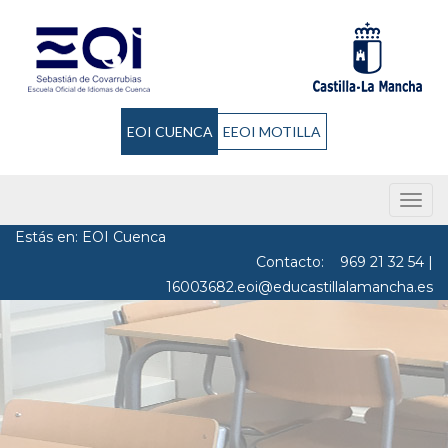
EOI CUENCA
EEOI MOTILLA
Men
Estás en: EOI Cuenca
Contacto:
969 21 32 54
|
16003682.eoi@educastillalamancha.es