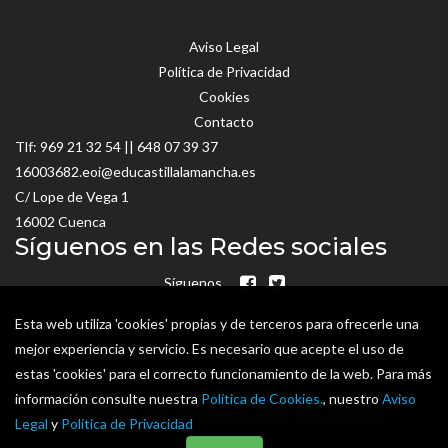
Aviso Legal
Política de Privacidad
Cookies
Contacto
Tlf:
969 21 32 54
||
648 07 39 37
16003682.eoi@educastillalamancha.es
C/ Lope de Vega 1
16002 Cuenca
Síguenos en las Redes sociales
Síguenos
Esta web utiliza 'cookies' propias y de terceros para ofrecerle una
mejor experiencia y servicio. Es necesario que acepte el uso de
estas 'cookies' para el correcto funcionamiento de la web. Para más
información consulte nuestra
Política de Cookies.
, nuestro
Aviso
DISEÑO Y DESARROLLO WEB
GYA STUDIO
Legal
y
Política de Privacidad